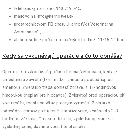
telefonicky na čísle 0940 719 745,
mailovo na info@herriotvet.sk,
prostredníctvom FB chatu „HerriotVet Veterinárna
Ambulancia“ ,
alebo osobne počas ordinačných hodín 8-11/16-19 hod.
Kedy sa vykonávajú operácie a čo to obnáša?
Operácie sa vykonávajú počas obedňajšieho času, kedy je
ambulancia zavretá (tzn. medzi rannou a poobedňajšou
zmenou). Zvieratko treba doniesť zdravé, s 12-hodinovou
hladovkou (neplatí pre hlodavce). Zvieratká pred operáciou piť
vodu môžu, musia sa však predtým vymočiť. Zvieratko
odchádza domov prebudené, stabilizované, zväčša do 2-3
hodín po zákroku. O čase odchodu, výsledku operácie a
výslednej cene, dávame vedieť telefonicky.