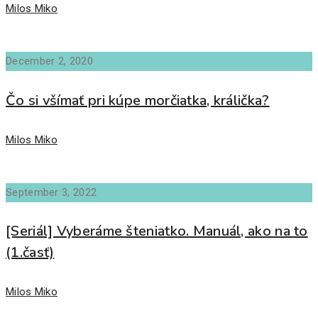
Author
Milos Miko
December 2, 2020
Čo si všímať pri kúpe morčiatka, králička?
Author
Milos Miko
September 3, 2022
[Seriál] Vyberáme šteniatko. Manuál, ako na to
(1.časť)
Author
Milos Miko