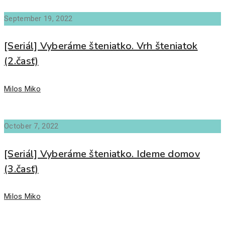
September 19, 2022
[Seriál] Vyberáme šteniatko. Vrh šteniatok
(2.časť)
Author
Milos Miko
October 7, 2022
[Seriál] Vyberáme šteniatko. Ideme domov
(3.časť)
Author
Milos Miko